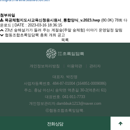
첨부파일
목공체험지도사교육신청응시원서_통합양식_v.2023.hwp
(80.0K)
78회 다
운로드
|
DATE : 2023-03-16 18:36:15
23년 숲해설가가 들려 주는 계절숲(주말 숲체험) 이야기 운영일정 알림
협동조합초록잎담뿍 총회 개최 공고
목록
개인정보처리방침
이용약관
관리자
대표자. 박진영
사업자등록번호. 484-87-01004 (164851-0009086)
주소. 충남 아산시 송악면 역촌길 30-2(역촌리 61)
대표번호.
041-911-7733
개인정보관리자.dambbuk1213@naver.com
ⓒ협동조합초록잎담뿍.
전화상담