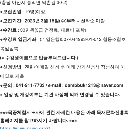
(충남 아산시 송악면 역촌길 30-2)
●
모집인원
: 10명(예정)
●
모집기간
:
2023년 3월 15일(수)부터 ~ 선착순 마감
●
수강료
: 33만원(3급 검정료, 재료비 포함)
●
수강료 입금계좌
: (기업은행)507-044993-01-012 협동조합초
록잎담뿍
(※
수강생이름으로 입금부탁드립니다.)
●
신청방법
: 전화/이메일 신청 후 아래 참가신청서 작성하여 이
메일로 제출
●문의 : 041-911-7733 / e-mail : dambbuk1213@naver.com
※
일정 및 개강여부는 기관 사정에 의해 변경될 수 있습니다.
※※※목공체험지도사에 관한 자세한 내용은 아래 목재문화진흥회
홈페이지를 참고하시기 바랍니다. ※※※
https://www.kawc.or.kr/