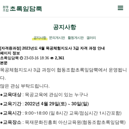
공지사항
공지사항
문의게시판
활동게시판
갤러리
[자격증과정] 2023년도 4월 목공체험지도사 3급 자격 과정 안내
페이지 정보
초록잎담뿍
23-03-16 18:36
2,361
본문
목공체험지도사 3급 과정이 협동조합초록잎담뿍에서 운영됩니
다.
많은 관심 부탁드립니다.
●
교육대상
: 목공교육에 관심이 있는 누구나
●
교육기간
:
2022년 4월 29일(토) ~ 30일(일)
●교육시간
:
9:00~18:00 (일 8시간 교육/점심시간 1시간포함)
●
교육장소
: 목재문화진흥회 아산교육원(협동조합초록잎담뿍)